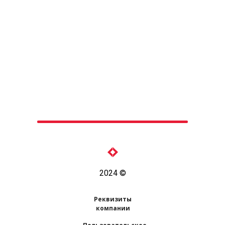
Почитайте, вы наверняка
найдете что-то полезное и
интересное
Смотреть все работы
2024 ©
Реквизиты
компании